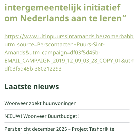
intergemeentelijk initiatief
om Nederlands aan te leren”
https://www.uitinpuurssintamands.be/zomerbabb
utm_source=Perscontacten+Puurs-Sint-
Amands&utm_campaign=df03f5d45b-
EMAIL_CAMPAIGN_2019_12_09_03_28_COPY_01&ut
df03f5d45b-380212293
Laatste nieuws
Woonveer zoekt huurwoningen
NIEUW! Woonveer Buurtbudget!
Persbericht december 2025 – Project Tashorik te