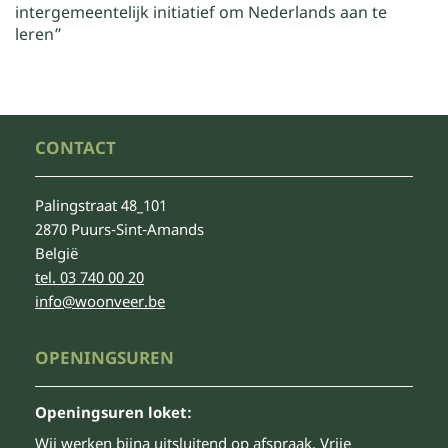
intergemeentelijk initiatief om Nederlands aan te
leren”
CONTACT
Palingstraat 48_101
2870 Puurs-Sint-Amands
België
tel. 03 740 00 20
info@woonveer.be
OPENINGSUREN
Openingsuren loket:
Wij werken bijna uitsluitend op afspraak. Vrije